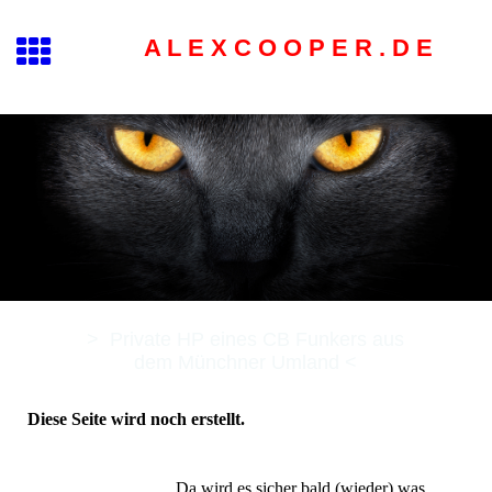
A L E X C O O P E R . D E
>
Private HP eines CB Funkers aus
dem Münchner Umland
<
Diese Seite wird noch erstellt.
Da wird es sicher bald (wieder) was