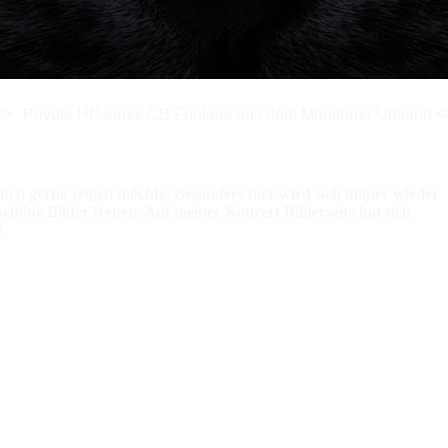
>
<
Private HP eines CB Funkers aus dem Münchner Umland
h euch gerne zeigen möchte. Besonders hier wird sich immer wieder
chöne Bilder freuen. Auf meiner Konzert Bilderseite hat sich
)