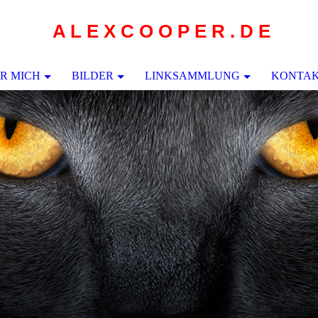
A L E X C O O P E R . D E
R MICH
BILDER
LINKSAMMLUNG
KONTA